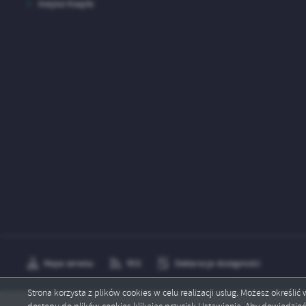
Instytut Książki
Mapa serwisu
RSS
Deklaracja dostępności
Strona korzysta z plików cookies w celu realizacji usług. Możesz określi