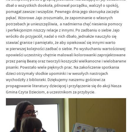
dbał o wszystkich dookoła, pilnował porządku, walczył o spokój,
pomagał zawsze i wszędzie. Pewnego dnia jego skorupka zaczęła
pękać. Wzorowe Jajo zrozumiało, że zapominanie o własnych
potrzebach je unieszczęśliwia, a nadmierna chęć niesienia pomocy
i perfekcjonizm niszczy relacje z innymi. Po zadbaniu o siebie Jajo
wróciło do przyjaciół, nadal o nich dbało, jednakże nauczyło się
stawiać granice i pamiętało, że aby opiekować się innymi warto
w pierwszej kolejności zadbać o siebie. Po wysłuchaniu wartościowej
opowieści uczestnicy chętnie malowali kolorowanki zaprojektowane
przez panią Beatę oraz tworzyli koszyczki wielkanocne i wielobarwne
pisanki. Powstało wiele pięknych prac. Na zakończenie spotkania
dzieci otrzymały słodkie upominki i w wesołych nastrojach
wychodziły z biblioteki. Dziękujemy naszemu gościowi za
propagowanie literatury dziecięcej i przyłączenie się do akcji Nasza
Gmina Czyta Dzieciom, a uczestnikom za przybycie.