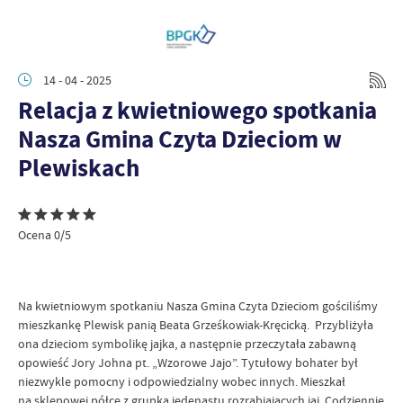
14 - 04 - 2025
Relacja z kwietniowego spotkania
Nasza Gmina Czyta Dzieciom w
Plewiskach
Ocena 0/5
Na kwietniowym spotkaniu Nasza Gmina Czyta Dzieciom gościliśmy
mieszkankę Plewisk panią Beata Grześkowiak-Kręcicką. Przybliżyła
ona dzieciom symbolikę jajka, a następnie przeczytała zabawną
opowieść Jory Johna pt. „Wzorowe Jajo”. Tytułowy bohater był
niezwykle pomocny i odpowiedzialny wobec innych. Mieszkał
na sklepowej półce z grupką jedenastu rozrabiających jaj. Codziennie